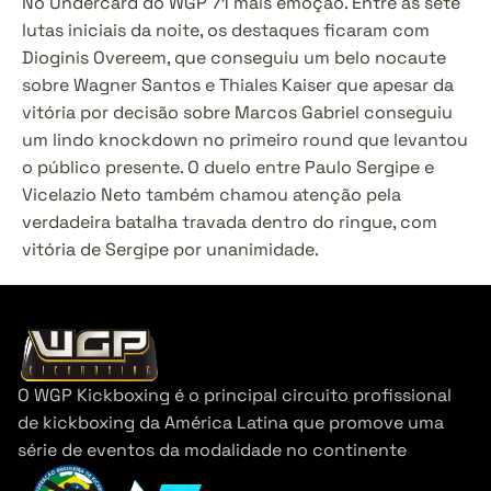
No Undercard do WGP 71 mais emoção. Entre as sete 
lutas iniciais da noite, os destaques ficaram com 
Dioginis Overeem, que conseguiu um belo nocaute 
sobre Wagner Santos e Thiales Kaiser que apesar da 
vitória por decisão sobre Marcos Gabriel conseguiu 
um lindo knockdown no primeiro round que levantou 
o público presente. O duelo entre Paulo Sergipe e 
Vicelazio Neto também chamou atenção pela 
verdadeira batalha travada dentro do ringue, com 
vitória de Sergipe por unanimidade. 
O WGP Kickboxing é o principal circuito profissional 
de kickboxing da América Latina que promove uma 
série de eventos da modalidade no continente