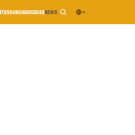
Select Language
ntos
ranking
regras
news