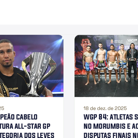
25
18 de dez. de 2025
peão cabelo 
wgp 84: atletas 
ura all-star gp 
no morumbis e a
tegoria dos leves
disputas finais n