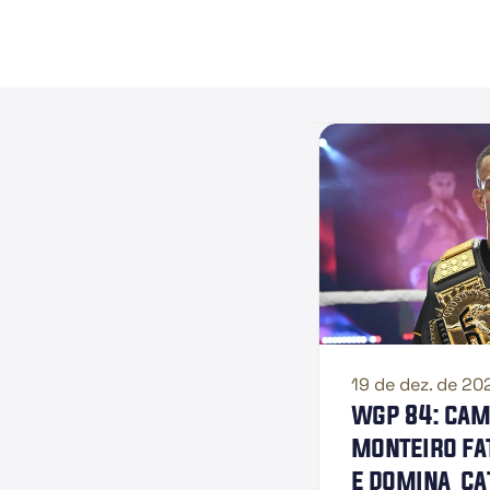
19 de dez. de 20
wgp 84: cam
monteiro fat
e domina  ca