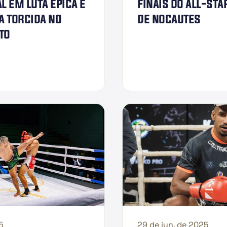
 em luta épica e 
finais do all-star
a torcida no 
de nocautes
to
5
29 de jun. de 2025