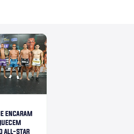
se encaram 
quecem 
o all-star 