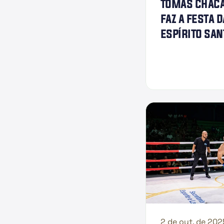
tomas chacal
faz a festa d
espírito san
2 de out. de 202