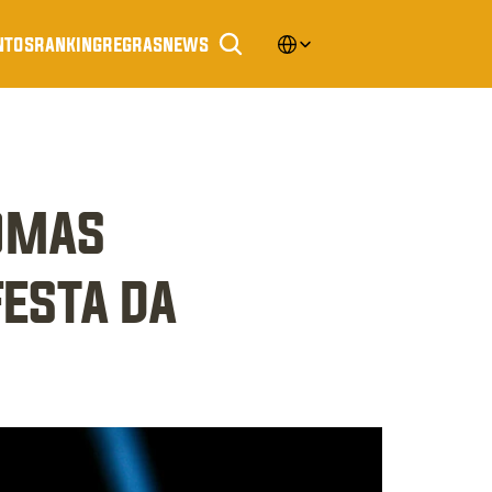
Select Language
ntos
ranking
regras
news
omas 
esta da 