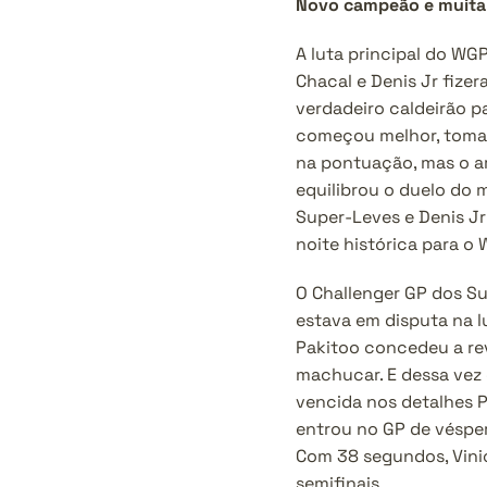
Novo campeão e muita f
A luta principal do WG
Chacal e Denis Jr fizer
verdadeiro caldeirão pa
começou melhor, toman
na pontuação, mas o a
equilibrou o duelo do m
Super-Leves e Denis Jr 
noite histórica para o
O Challenger GP dos Su
estava em disputa na lu
Pakitoo concedeu a rev
machucar. E dessa vez 
vencida nos detalhes Pa
entrou no GP de vésper
Com 38 segundos, Vinic
semifinais. 