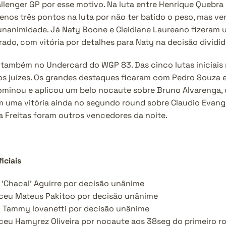
allenger GP por esse motivo. Na luta entre Henrique Quebra 
nos três pontos na luta por não ter batido o peso, mas ven
 unanimidade. Já Naty Boone e Cleidiane Laureano fizeram
ado, com vitória por detalhes para Naty na decisão dividid
também no Undercard do WGP 83. Das cinco lutas iniciais
s juízes. Os grandes destaques ficaram com Pedro Souza e
ominou e aplicou um belo nocaute sobre Bruno Alvarenga, 
om uma vitória ainda no segundo round sobre Claudio Evangel
ia Freitas foram outros vencedores da noite.
iciais
‘Chacal’ Aguirre por decisão unânime
enceu Mateus Pakitoo por decisão unânime
u Tammy Iovanetti por decisão unânime
nceu Hamyrez Oliveira por nocaute aos 38seg do primeiro r