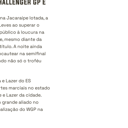
hallenger gp e 
a Jacaraípe lotada, a 
Leves ao superar o 
úblico à loucura na 
e, mesmo diante da 
ulo. A noite ainda 
cautear na semifinal 
do não só o troféu 
 e Lazer do ES 
es marciais no estado 
 e Lazer da cidade. 
grande aliado no 
ealização do WGP na 