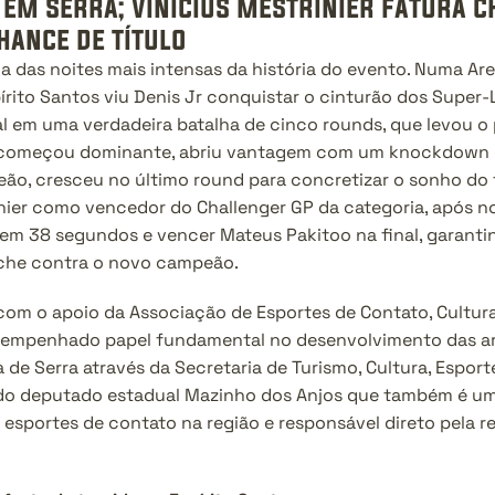
 em serra; vinicius mestrinier fatura c
hance de título
das noites mais intensas da história do evento. Numa Aren
írito Santos viu Denis Jr conquistar o cinturão dos Super-
 em uma verdadeira batalha de cinco rounds, que levou o p
iro começou dominante, abriu vantagem com um knockdown 
o, cresceu no último round para concretizar o sonho do tít
nier como vencedor do Challenger GP da categoria, após no
m 38 segundos e vencer Mateus Pakitoo na final, garantin
he contra o novo campeão.
 com o apoio da Associação de Esportes de Contato, Cultura
sempenhado papel fundamental no desenvolvimento das art
de Serra através da Secretaria de Turismo, Cultura, Esporte
do deputado estadual Mazinho dos Anjos que também é um 
s esportes de contato na região e responsável direto pela r