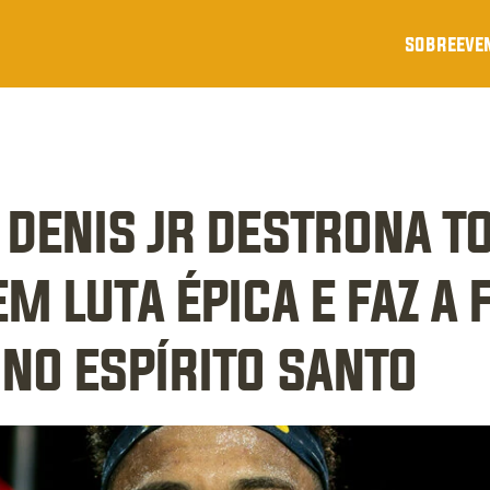
sobre
eve
 denis jr destrona t
m luta épica e faz a f
 no espírito santo