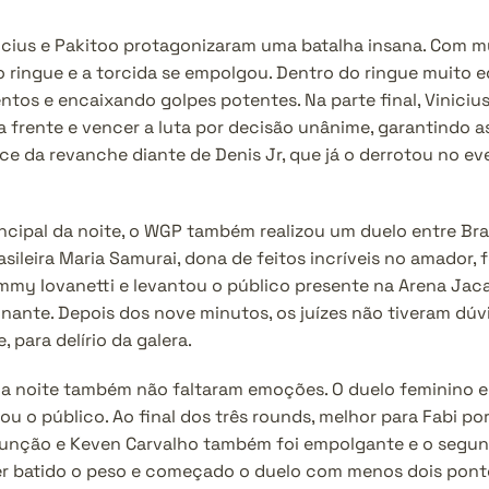
icius e Pakitoo protagonizaram uma batalha insana. Com mui
o ringue e a torcida se empolgou. Dentro do ringue muito e
os e encaixando golpes potentes. Na parte final, Vinicius
 a frente e vencer a luta por decisão unânime, garantindo a
ce da revanche diante de Denis Jr, que já o derrotou no ev
ncipal da noite, o WGP também realizou um duelo entre Brasi
asileira Maria Samurai, dona de feitos incríveis no amador, 
mmy Iovanetti e levantou o público presente na Arena Jaca
nante. Depois dos nove minutos, os juízes não tiveram dúvi
 para delírio da galera.
da noite também não faltaram emoções. O duelo feminino en
u o público. Ao final dos três rounds, melhor para Fabi po
sunção e Keven Carvalho também foi empolgante e o segun
er batido o peso e começado o duelo com menos dois pontos. 