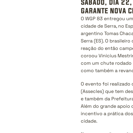
sábado, dia 22,
garante nova c
O WGP 83 entregou uma 
cidade de Serra, no Esp
argentino Tomas Chacal
Serra (ES). O brasile
reação do então campeã
coroou Vinicius Mestri
com um chute rodado e
como também a revanc
O evento foi realizado
(Assecles) que tem de
e também da Prefeitura 
Além do grande apoio 
incentivo a prática do
cidade.