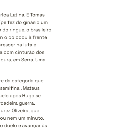
ica Latina. E Tomas 
ípe fez do ginásio um 
o ringue, o brasileiro 
 o colocou à frente 
escer na luta e 
ia com cinturão dos 
ucura, em Serra. Uma 
e da categoria que 
semifinal, Mateus 
elo após Hugo se 
adeira guerra, 
rez Oliveira, que 
rou nem um minuto. 
 duelo e avançar às 