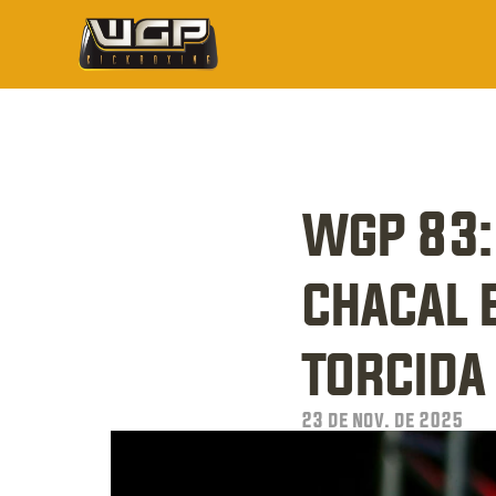
wgp 83:
chacal e
torcida
23 de nov. de 2025