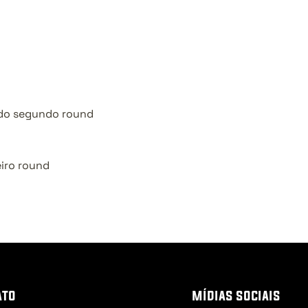
 do segundo round
d
iro round
ato
mídias sociais