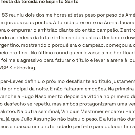
esta da torcida no Espírito Santo
P 83 reuniu dois dos melhores atletas peso por peso da Amér
am jus aos seus postos. A torcida presente na Arena Jacara
ra o empurrar o anfitrião diante do então campeão. Dentro d
do as rédeas da luta e inflamando a galera. Um knockdown
rgentino, mostrando o porquê era o campeão, começou a cr
eio pro final. No último round quem levasse a melhor ficar
foi mais agressivo para faturar o título e levar a arena à lo
 WGP Kickboxing. 
per-Leves definiu o próximo desafiante ao título justament
ta principal da noite. E não faltaram emoções. Na primeira 
anche a Hugo Nascimento depois da vitória no primeiro du
o desfecho se repetiu, mas ambos protagonizaram uma verd
kitoo. Na outra semifinal, Vinicius Mestrinier encarou Hamy
a, já que Julio Assunção não bateu o peso. E a luta não du
ius encaixou um chute rodado perfeito para colocar fim ao