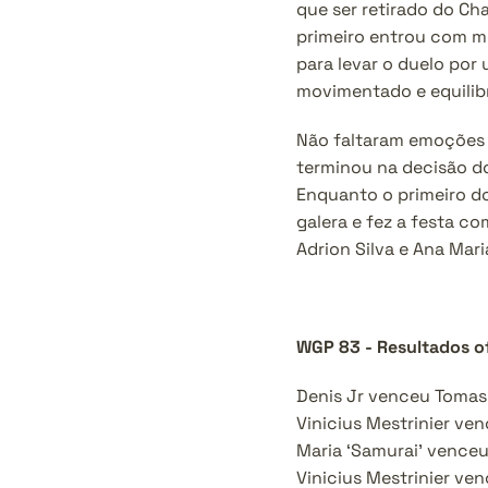
que ser retirado do Ch
primeiro entrou com me
para levar o duelo por
movimentado e equilibr
Não faltaram emoções 
terminou na decisão do
Enquanto o primeiro d
galera e fez a festa c
Adrion Silva e Ana Mar
WGP 83 - Resultados of
Denis Jr venceu Tomas 
Vinicius Mestrinier v
Maria ‘Samurai’ vence
Vinicius Mestrinier ve