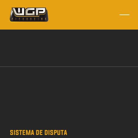
r
e
g
r
a
s
sistema de disputa