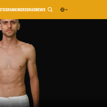
Select Language
ntos
ranking
regras
news