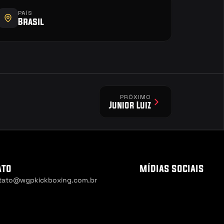
PAÍS
Brasil
PRÓXIMO
Junior Luiz
ato
mídias sociais
tato@wgpkickboxing.com.br
 Settings