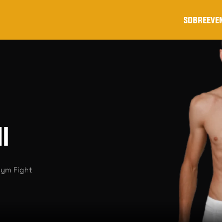
sobre
eve
i
 Gym Fight