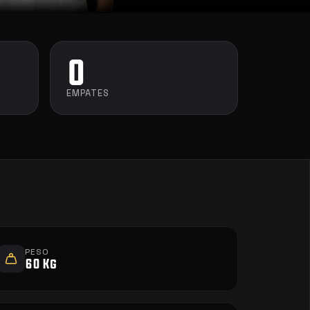
0
EMPATES
PESO
60 Kg