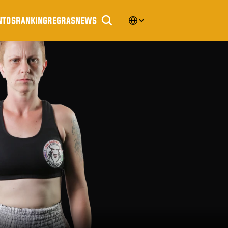
Select Language
ntos
ranking
regras
news