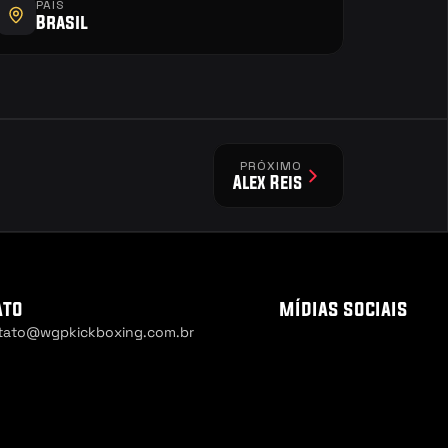
PAÍS
Brasil
PRÓXIMO
Alex Reis
ato
mídias sociais
tato@wgpkickboxing.com.br
 Settings