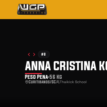
#8
anna cristina 
Peso Pena
56 Kg
Curitibanos/SC
Thaikick School