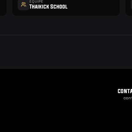
EQUIPE
Thaikick School
cont
con
Cookie