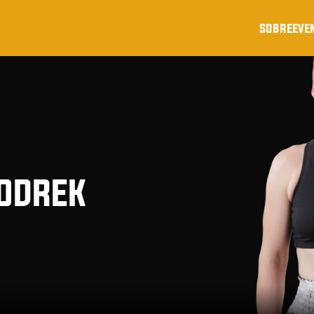
sobre
eve
kodrek