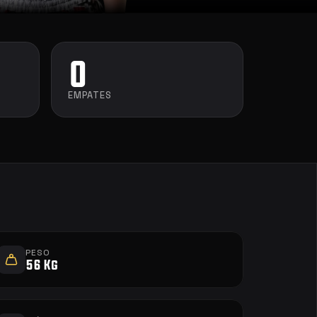
0
EMPATES
PESO
56 Kg