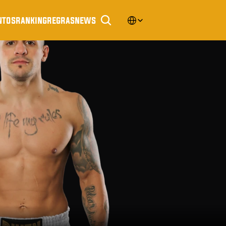
Select Language
ntos
ranking
regras
news