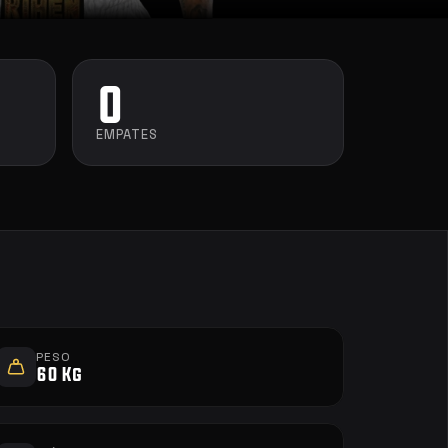
0
EMPATES
PESO
60 Kg