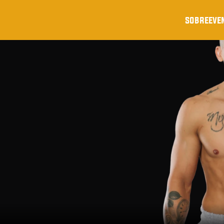
sobre
eve