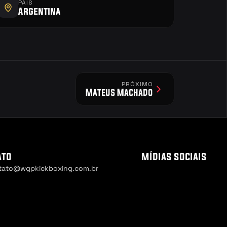
PAÍS
Argentina
PRÓXIMO
Mateus Machado
ato
mídias sociais
tato@wgpkickboxing.com.br
 Settings