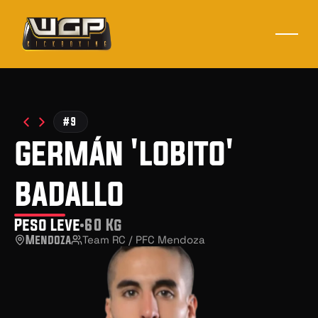
#9
germán 'lobito'
badallo
Peso Leve
60 Kg
Mendoza
Team RC / PFC Mendoza