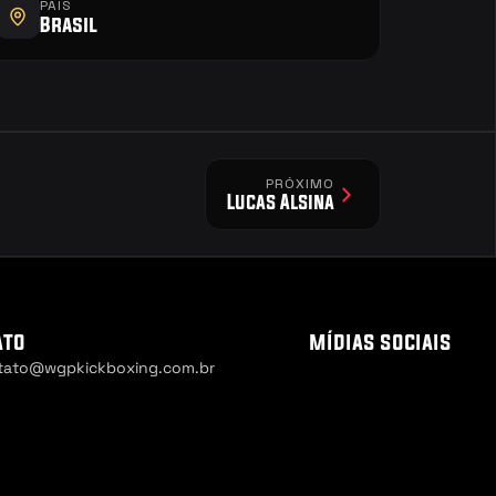
PAÍS
Brasil
PRÓXIMO
Lucas Alsina
ato
mídias sociais
tato@wgpkickboxing.com.br
 Settings