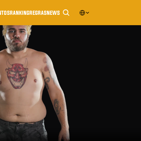
Select Language
ntos
ranking
regras
news