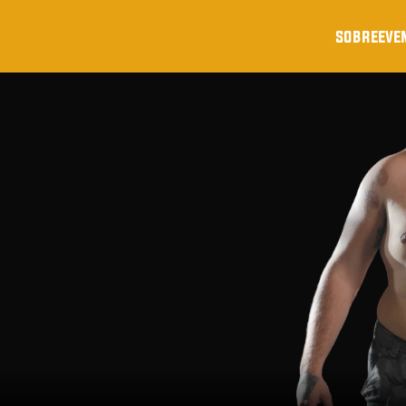
sobre
eve