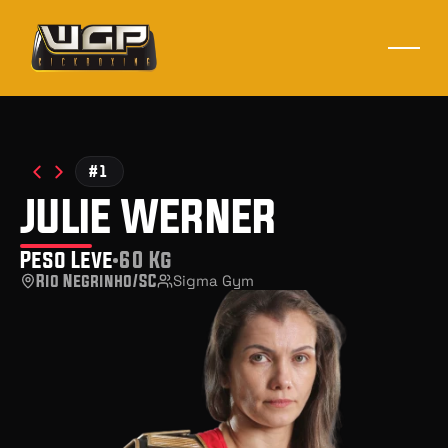
#1
julie werner
Peso Leve
60 Kg
Rio Negrinho/SC
Sigma Gym