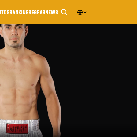
Select Language
ntos
ranking
regras
news