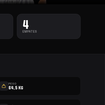
4
EMPATES
PESO
64,5 Kg