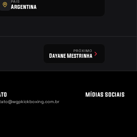
PAÍS
Argentina
PRÓXIMO
Dayane Mestrinha
ato
mídias sociais
tato@wgpkickboxing.com.br
 Settings