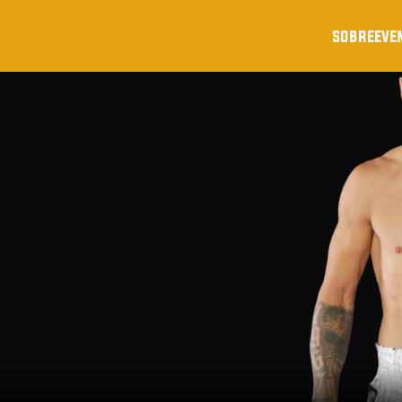
sobre
eve