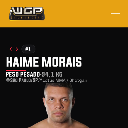
#1
haime morais
Peso Pesado
94,1 Kg
São Paulo/SP
Lotus MMA / Shotgan 