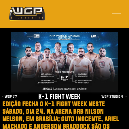
k-1 fight week
‹ wgp 77
wgp studio 4  ›
edição fecha o k-1 fight week neste 
sábado, dia 24, na arena brb nilson 
nelson, em brasília; guto inocente, ariel 
machado e anderson braddock são os 