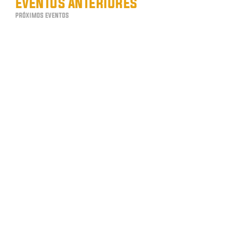
eventos anteriores
próximos eventos
wgp 84